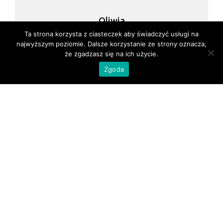
Oliwia
Ta strona korzysta z ciasteczek aby świadczyć usługi na
najwyższym poziomie. Dalsze korzystanie ze strony oznacza,
że zgadzasz się na ich użycie.
Menu
Zgoda
O firmie
Oferta
Katalogi
Kontakt
Sklep
Nasi Partnerzy