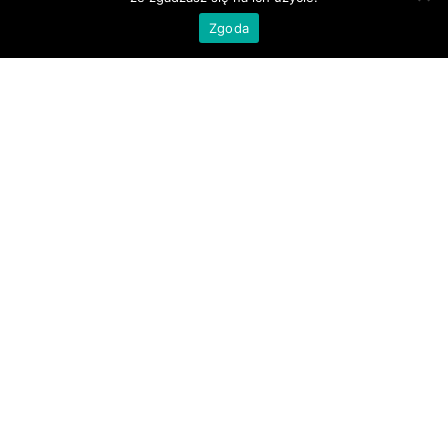
Zgoda
Katarzyna
Listwa prosta