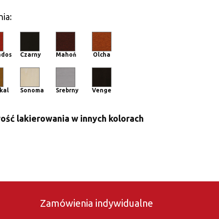
ia:
ados
Czarny
Mahoń
Olcha
kal
Sonoma
Srebrny
Venge
ść lakierowania w innych kolorach
Zamówienia indywidualne