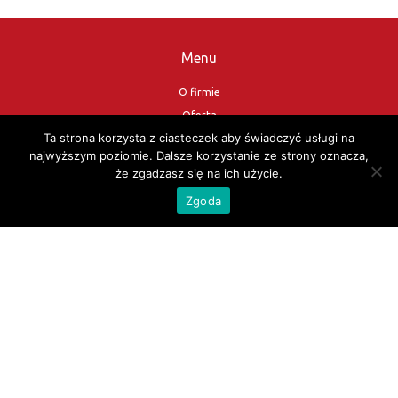
Menu
O firmie
Oferta
Ta strona korzysta z ciasteczek aby świadczyć usługi na
Katalogi
najwyższym poziomie. Dalsze korzystanie ze strony oznacza,
Kontakt
że zgadzasz się na ich użycie.
Sklep
Zgoda
Nasi Partnerzy