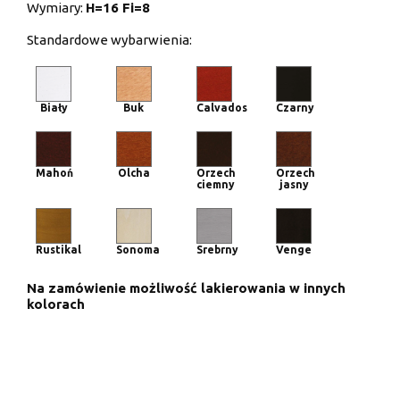
Wymiary:
H=16 Fi=8
Standardowe wybarwienia:
Biały
Buk
Calvados
Czarny
Mahoń
Olcha
Orzech
Orzech
ciemny
jasny
Rustikal
Sonoma
Srebrny
Venge
Na zamówienie możliwość lakierowania w innych
kolorach