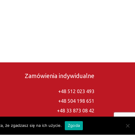
Zamówienia indywidualne
+48 512 023 493
+48 504 198 651
+48 33 873 08 42
madrex.biuro@gmail.com
a, że zgadzasz się na ich użycie.
Zgoda