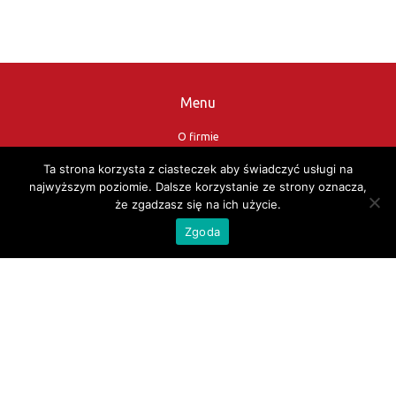
Menu
O firmie
Oferta
Ta strona korzysta z ciasteczek aby świadczyć usługi na
Katalogi
najwyższym poziomie. Dalsze korzystanie ze strony oznacza,
że zgadzasz się na ich użycie.
Kontakt
Zgoda
Sklep
Nasi Partnerzy