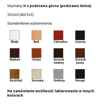
Wymiary:
H x podstawa górna (podstawa dolna)
35x5x5 (dół 3x3)
Standardowe wybarwienia:
Biały
Buk
Calvados
Czarny
Mahoń
Olcha
Orzech
Orzech
ciemny
jasny
Rustikal
Sonoma
Srebrny
Venge
Na zamówienie możliwość lakierowania w innych
kolorach