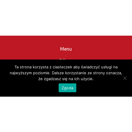
Menu
O firmie
Ta strona korzysta z ciasteczek aby świadczyć usługi na
Oferta
najwyższym poziomie. Dalsze korzystanie ze strony oznacza,
Katalogi
że zgadzasz się na ich użycie.
Kontakt
Zgoda
Sklep
Nasi Partnerzy