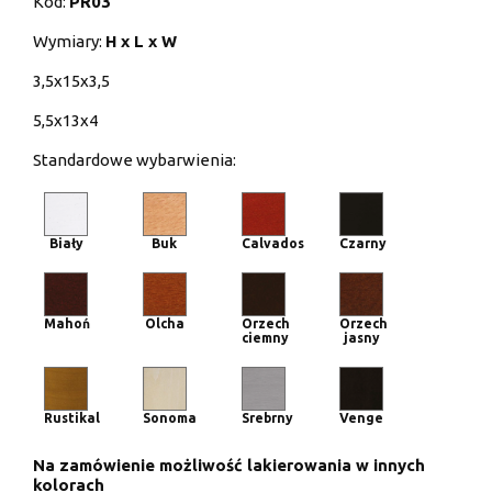
Kod:
PR03
Wymiary:
H x L x W
3,5x15x3,5
5,5x13x4
Standardowe wybarwienia:
Biały
Buk
Calvados
Czarny
Mahoń
Olcha
Orzech
Orzech
ciemny
jasny
Rustikal
Sonoma
Srebrny
Venge
Na zamówienie możliwość lakierowania w innych
kolorach