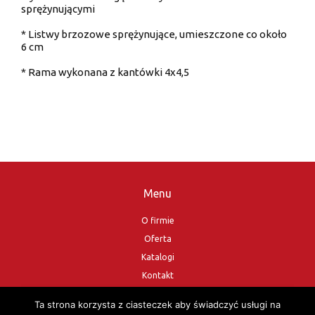
sprężynującymi
* Listwy brzozowe sprężynujące, umieszczone co około
6 cm
* Rama wykonana z kantówki 4x4,5
Menu
O firmie
Oferta
Katalogi
Kontakt
Sklep
Ta strona korzysta z ciasteczek aby świadczyć usługi na