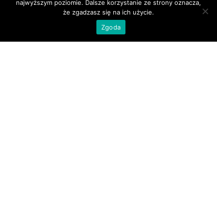
najwyższym poziomie. Dalsze korzystanie ze strony oznacza,
że zgadzasz się na ich użycie.
Nasi Partnerzy
Zgoda
Zamówienia indywidualne
+48 512 023 493
+48 504 198 651
+48 33 873 08 42
madrex.biuro@gmail.com
© 2026 Madrex
Projekt i realizacja
Kgk Connect